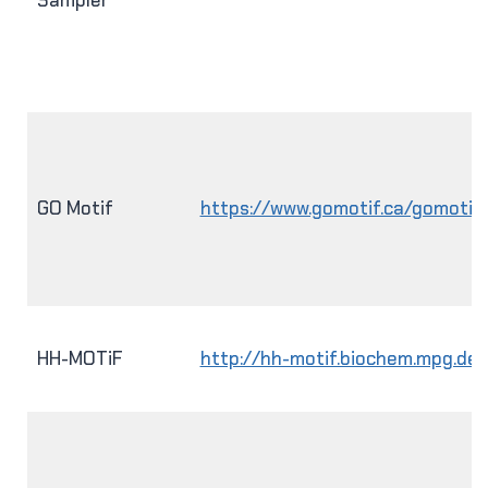
Sampler
GO Motif
https://www.gomotif.ca/gomotif
HH-MOTiF
http://hh-motif.biochem.mpg.de