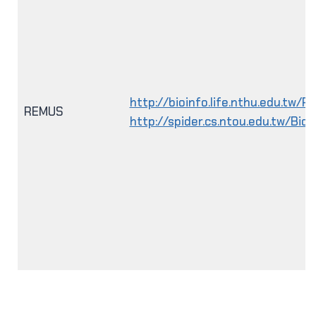
http://bioinfo.life.nthu.edu.tw/
REMUS
http://spider.cs.ntou.edu.tw/Bi