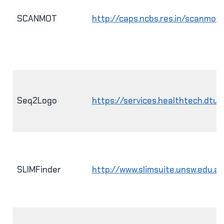
SCANMOT
http://caps.ncbs.res.in/scanmot
Seq2Logo
https://services.healthtech.dtu
SLIMFinder
http://www.slimsuite.unsw.edu.au