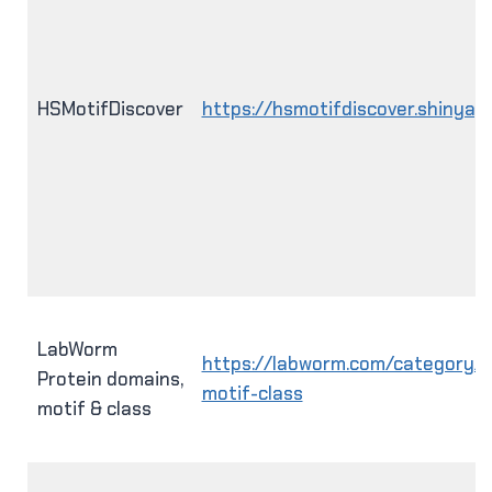
HSMotifDiscover
https://hsmotifdiscover.shinyap
LabWorm
https://labworm.com/category/p
Protein domains,
motif-class
motif & class