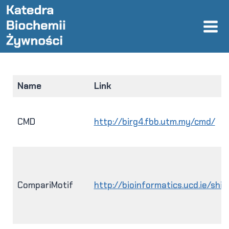
Przejdź
do
treści
Name
Link
CMD
http://birg4.fbb.utm.my/cmd/
CompariMotif
http://bioinformatics.ucd.ie/sh