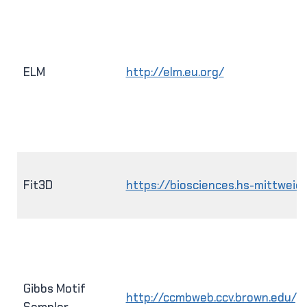
ELM
http://elm.eu.org/
Fit3D
https://biosciences.hs-mittweid
Gibbs Motif
http://ccmbweb.ccv.brown.edu/gi