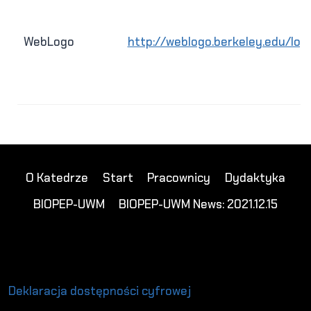
WebLogo
http://weblogo.berkeley.edu/logo
O Katedrze
Start
Pracownicy
Dydaktyka
BIOPEP-UWM
BIOPEP-UWM News: 2021.12.15
Deklaracja dostępności cyfrowej