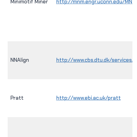
Minimotif Miner
http://mnm.engr.uconn.edu/MNM
NNAlign
http://www.cbs.dtu.dk/services/N
Pratt
http://www.ebi.ac.uk/pratt